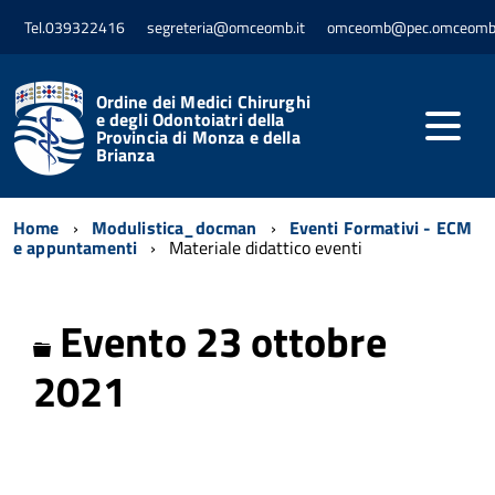
Tel.039322416
segreteria@omceomb.it
omceomb@pec.omceomb.
Ordine dei Medici Chirurghi
e degli Odontoiatri della
Provincia di Monza e della
Brianza
Home
Modulistica_docman
Eventi Formativi - ECM
e appuntamenti
Materiale didattico eventi
Evento 23 ottobre
Cartella
2021