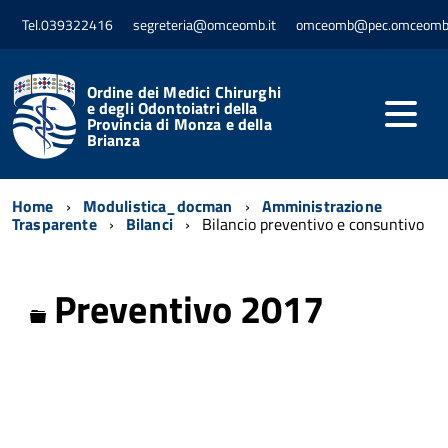
Tel.039322416
segreteria@omceomb.it
omceomb@pec.omceomb.
Ordine dei Medici Chirurghi
e degli Odontoiatri della
Provincia di Monza e della
Brianza
Home
Modulistica_docman
Amministrazione
Trasparente
Bilanci
Bilancio preventivo e consuntivo
Preventivo 2017
Cartella