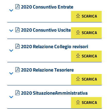
pdf
2020 Consuntivo Entrate
SCARICA
pdf
2020 Consuntivo Uscite
SCARICA
pdf
2020 Relazione Collegio revisori
SCARICA
pdf
2020 Relazione Tesoriere
SCARICA
pdf
2020 SituazioneAmministrativa
SCARICA