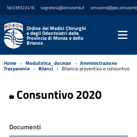
Tel.039322416
segreteria@omceomb.it
omceomb@pec.omceomb.
Ordine dei Medici Chirurghi
e degli Odontoiatri della
Provincia di Monza e della
Brianza
Home
Modulistica_docman
Amministrazione
Trasparente
Bilanci
Bilancio preventivo e consuntivo
Consuntivo 2020
Cartella
Documenti