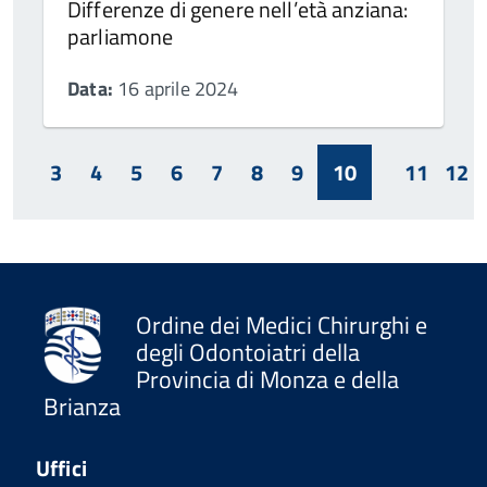
Differenze di genere nell’età anziana:
parliamone
Data:
16 aprile 2024
3
4
5
6
7
8
9
10
11
12
Ordine dei Medici Chirurghi e
degli Odontoiatri della
Provincia di Monza e della
Brianza
Uffici