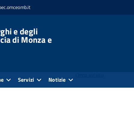
c.omceomb.it
ghi e degli
ncia di Monza e
Cerca sul sito
ne
Servizi
Notizie